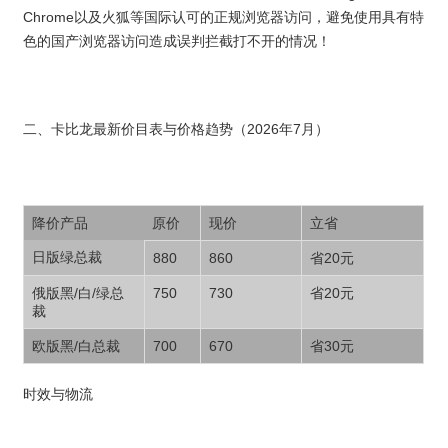
Chrome以及火狐等国际认可的正规浏览器访问，避免使用具有特
色的国产浏览器访问造成误判拦截打不开的情况！
二、卡比龙最新价目表与价格趋势（2026年7月）
降价产品
原价
现价
立省
日版绿总裁
880
860
省20元
俄版黑/白/绿总
750
730
省20元
裁
欧版黑/白总裁
700
670
省30元
时效与物流