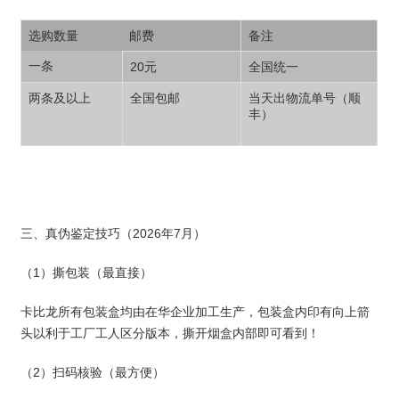
选购数量
邮费
备注
一条
20元
全国统一
两条及以上
全国包邮
当天出物流单号（顺
丰）
三、真伪鉴定技巧（2026年7月）
（1）撕包装（最直接）
卡比龙所有包装盒均由在华企业加工生产，包装盒内印有向上箭
头以利于工厂工人区分版本，撕开烟盒内部即可看到！
（2）扫码核验（最方便）