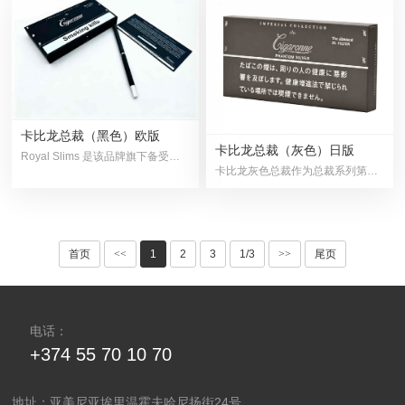
卡比龙总裁（黑色）欧版
卡比龙总裁（灰色）日版
Royal Slims 是该品牌旗下备受欢迎的经典系列，烟叶···
卡比龙灰色总裁作为总裁系列第三款推出的颜色，以极···
首页
<<
1
2
3
1/3
>>
尾页
电话：
+374 55 70 10 70
地址：亚美尼亚埃里温霍夫哈尼扬街24号