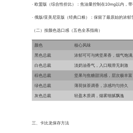
· 欧盟版（综合性价比）：焦油量控制在10mg以内，带
· 俄版/亚美尼亚版（经典口粮）：保留了最原始的浓郁雪
（二）按颜色选口感（五色全系指南）
颜色
核心风味
黑色总裁
浓郁可可与烤坚果香，烟气饱满
白色总裁
淡奶油香气，入口顺滑无刺激
棕色总裁
坚果与焦糖甜润感，层次极丰富
绿色总裁
薄荷抹茶调香，凉感均匀持久
灰色总裁
轻盈木质调，烟雾细腻飘逸
三、卡比龙保存方法