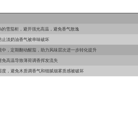
-70%的雪茄柜，避开强光高温，避免香气散逸
防止淡奶油香气被串味破坏
境中，定期翻动醒茄，助力风味层次进一步转化提升
避免高温导致薄荷调香挥发流失
湿度，避免木质调香气和细腻烟雾质感被破坏