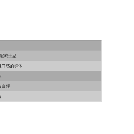
搭配威士忌
雅口感的群体
款
市白领
者