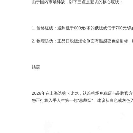
由于国内市场稀缺，以下三点是避坑的核心底线：
1. 价格红线：遇到低于600元/条的俄版或低于700
2. 物理防伪：正品日税版烟盒侧面有温感变色镭射标
结语
2026年在上海选购卡比龙，认准机场免税店与品牌
您正打算入手人生第一包“总裁烟”，建议从白色或灰色