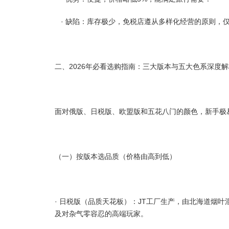
· 缺陷：库存极少，免税店遵从多样化经营的原则，
二、2026年必看选购指南：三大版本与五大色系深度
面对俄版、日税版、欧盟版和五花八门的颜色，新手极易
（一）按版本选品质（价格由高到低）
· 日税版（品质天花板）：JT工厂生产，由北海道烟叶
及对杂气零容忍的高端玩家。