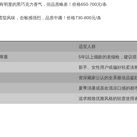
有明显的黑巧克力香气，但品质略差！价格650-700元/条
茄风味，击喉感强烈，品质中庸！价格730-800元/条
适宜人群
厚重
5年以上烟龄的老烟枪，建议
新手、女性用户或偏好轻柔淡
资深藏家公认的全系最佳品鉴
夏季消暑或喜欢清凉口感的都
追求精致优雅风格的轻度使用