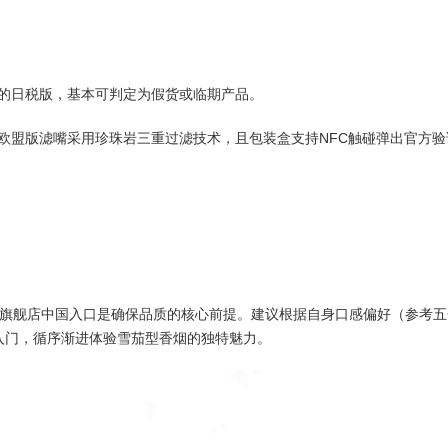
元/条的日税版，基本可判定为假货或临期产品。
；欧盟版滤嘴采用珍珠岩三重过滤技术，且包装盒支持NFC触碰弹出官方
官方旗舰店中国入口是确保品质的核心前提。建议根据自身口感偏好（参考
入门，循序渐进体验雪茄型香烟的独特魅力。