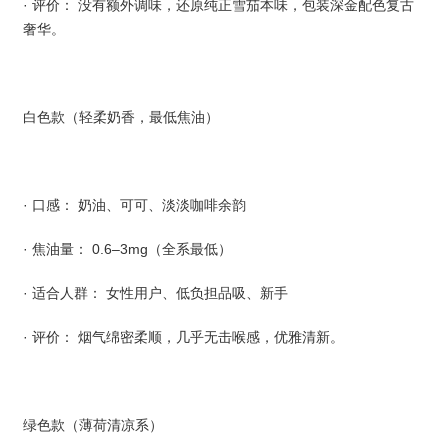
· 评价： 没有额外调味，还原纯正雪茄本味，包装深金配色复古
奢华。
白色款（轻柔奶香，最低焦油）
· 口感： 奶油、可可、淡淡咖啡余韵
· 焦油量： 0.6–3mg（全系最低）
· 适合人群： 女性用户、低负担品吸、新手
· 评价： 烟气绵密柔顺，几乎无击喉感，优雅清新。
绿色款（薄荷清凉系）