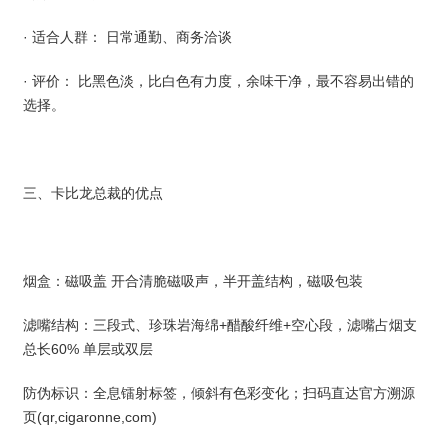
· 适合人群： 日常通勤、商务洽谈
· 评价： 比黑色淡，比白色有力度，余味干净，最不容易出错的
选择。
三、卡比龙总裁的优点
烟盒：磁吸盖 开合清脆磁吸声，半开盖结构，磁吸包装
滤嘴结构：三段式、珍珠岩海绵+醋酸纤维+空心段，滤嘴占烟支
总长60% 单层或双层
防伪标识：全息镭射标签，倾斜有色彩变化；扫码直达官方溯源
页(qr,cigaronne,com)