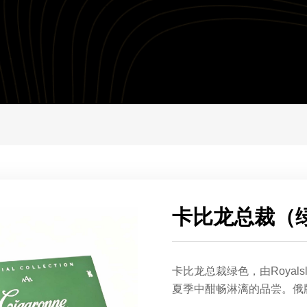
卡比龙总裁（
卡比龙总裁绿色，由Royal
夏季中酣畅淋漓的品尝。俄版